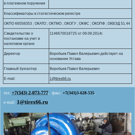
в платежном поручении
Классификаторы в статистическом регистре
ОКПО 66558353 ; ОКАТО ; ОКТМО ; ОКОГУ ; ОКФС ; ОКОПФ ; ОКВЭД 51.44
Свидетельство о
1146670018725 от 09.09.2014г.
постановке на учет в
налоговом органе
Директор
Воробьев Павел Валерьевич действует на
основании Устава
Главный бухгалтер
Воробьев Павел Валерьевич
E-mail:
1@tirex66.ru
+7(343)
2-073-777
,
тел.:
факс:
+7(343)3-628-535
,
1@tirex66.ru
e-mail: