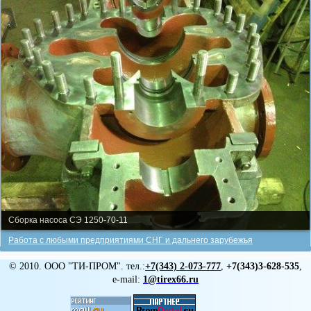
Сборка насоса СЭ 1250-70-11
Работа с любыми предприятиями СНГ и дальнего зарубежья
© 2010. ООО "ТИ-ПРОМ". тел.:
+7(343)
2-073-777
,
+7(343)3-628-535
,
e-mail:
1@tirex66.ru