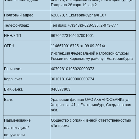
Гагарина 28 корп.19. оф.2
Почтовый адрес
620078, г. Екатеринбург а/я 167
Телефон/факс
Тел факс +7(343)3-628-535, 2-073-777
ИНН/КПП
6670427310/ 667001001
ОГРН
1146670018725 от 09.09.2014г.
Инспекция Федеральной налоговой службы
России по Кировскому району г.Екатеринбурга
Расч. счет
40702810195020000373
Корр. счет
30101810400000000774
БИК банка
046577903
Банк
Уральский филиал ОАО АКБ «РОСБАНК» ул.
Хохрякова, 41, г. Екатеринбург, Свердловская
обл.
Наименование
Общество с ограниченной ответственностью
«Ти-пром»
плательщика/
получателя