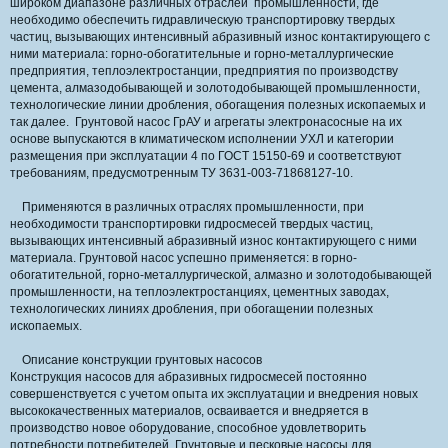
широком диапазоне различных отраслей промышленности, где
необходимо обеспечить гидравлическую транспортировку твердых
частиц, вызывающих интенсивный абразивный износ контактирующего с
ними материала: горно-обогатительные и горно-металлургические
предприятия, теплоэлектростанции, предприятия по производству
цемента, алмазодобывающей и золотодобывающей промышленности,
технологические линии дробления, обогащения полезных ископаемых и
так далее. Грунтовой насос ГрАУ и агрегаты электронасосные на их
основе выпускаются в климатическом исполнении УХЛ и категории
размещения при эксплуатации 4 по ГОСТ 15150-69 и соответствуют
требованиям, предусмотренным ТУ 3631-003-71868127-10.
Применяются в различных отраслях промышленности, при
необходимости транспортировки гидросмесей твердых частиц,
вызывающих интенсивный абразивный износ контактирующего с ними
материала. Грунтовой насос успешно применяется: в горно-
обогатительной, горно-металлургической, алмазно и золотодобывающей
промышленности, на теплоэлектростанциях, цементных заводах,
технологических линиях дробления, при обогащении полезных
ископаемых.
Описание конструкции грунтовых насосов
Конструкция насосов для абразивных гидросмесей постоянно
совершенствуется с учетом опыта их эксплуатации и внедрения новых
высококачественных материалов, осваивается и внедряется в
производство новое оборудование, способное удовлетворить
потребности потребителей. Грунтовые и песковые насосы для