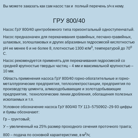
Вы можете заказать как сам насос так и полный перечень з/ч к нему.
ГРУ 800/40
Насос ГрУ 800/40 центробежного типа горизонтальный одноступенчатый.
Насос предназначен для перекачивания гравийных, песчано-гравийных,
шлаковых, золошлаковых и других абразивных гидросмесей кислотностью
3
0
рН не менее 6 и не более 8, плотностью 1300 кг/м
, температурой до 70
С.
Насос рекомендуется применять для перекачивания гидросмесей со
средней крупностью твердых частиц – 4 мм и максимальной крупностью –
10 мм.
Область применения насоса ГрУ 800/40
горно-обогатительные и горно-
металлургические предприятия, теплоэлектростанции, предприятия по
производству цемента, алмазодобывающие и золотодобывающие
предприятия, технологические линии дробления, обогащения полезных
ископаемых и т.п.
Условное обозначение насоса ГрУ 800/40 ТУ 113–5750902–29-93 цифры
и буквы обозначают:
Гр – грунтовый;
У – увеличенный на 25% размер проходного сечения проточного тракта;
3
800 – подача по основной характеристике, в м
/ч;