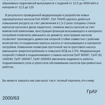
абразивных гидросмесей выпускаются с подачей от 12,5 до 4000 м3/ч и
напором от 12,5 до 120
В результате проведенной модернизации и разработке новых
однокорпусных насосов ГрА 450/67, ГрА 700/40 удалось добиться
повышения ресурса за счет увеличения в 1,5-2 раза толщины стенок
корпусов насосов и диска защитного, снижена масса насосов за счет
компактной компоновки; конструкция фланцев всасывающего и напорного
патрубков позволила уменьшить их диаметр; конструкция насосов
позволяет производить демонтаж опорной стойки совместно с рабочим
колесом без отсоединения корпуса насоса от всасывающего и напорного
патрубков. Изменения геометрии проточной части грунтового насоса
уменьшило энергопотребление и повысило КПД на 2-5%. Модернизация
опорной стойкой и подшипникового стакана насосов ГрАТ 900/67, ГрАТ (К)
1400/40, ГрАТ 1800/67, ГрАУ 2000/63 увеличила надежность работы
подшипникового узла и упростила обслаживание насосов при ремонтных
работах.
Вы можете заказать как сам насос так и полный перечень з/ч к нему.
ГрАУ
2000/63