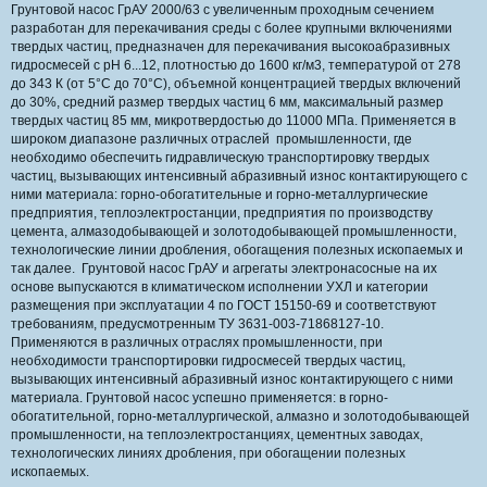
Грунтовой насос ГрАУ 2000/63 с увеличенным проходным сечением
разработан для перекачивания среды с более крупными включениями
твердых частиц, предназначен для перекачивания высокоабразивных
гидросмесей с рН 6...12, плотностью до 1600 кг/м3, температурой от 278
до 343 К (от 5°С до 70°С), объемной концентрацией твердых включений
до 30%, средний размер твердых частиц 6 мм, максимальный размер
твердых частиц 85 мм, микротвердостью до 11000 МПа. Применяется в
широком диапазоне различных отраслей промышленности, где
необходимо обеспечить гидравлическую транспортировку твердых
частиц, вызывающих интенсивный абразивный износ контактирующего с
ними материала: горно-обогатительные и горно-металлургические
предприятия, теплоэлектростанции, предприятия по производству
цемента, алмазодобывающей и золотодобывающей промышленности,
технологические линии дробления, обогащения полезных ископаемых и
так далее. Грунтовой насос ГрАУ и агрегаты электронасосные на их
основе выпускаются в климатическом исполнении УХЛ и категории
размещения при эксплуатации 4 по ГОСТ 15150-69 и соответствуют
требованиям, предусмотренным ТУ 3631-003-71868127-10.
Применяются в различных отраслях промышленности, при
необходимости транспортировки гидросмесей твердых частиц,
вызывающих интенсивный абразивный износ контактирующего с ними
материала. Грунтовой насос успешно применяется: в горно-
обогатительной, горно-металлургической, алмазно и золотодобывающей
промышленности, на теплоэлектростанциях, цементных заводах,
технологических линиях дробления, при обогащении полезных
ископаемых.