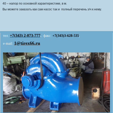
40 – напор по основной характеристике, в м.
Вы можете заказать как сам насос так и полный перечень з/ч к нему.
+7(343)
2-073-777
,
тел.:
факс:
+7(343)3-628-535
,
1@tirex66.ru
e-mail: