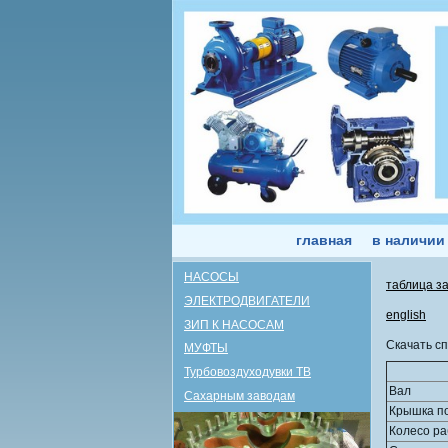
главная
в наличии
НАСОСЫ
таблица з
ЭЛЕКТРОДВИГАТЕЛИ
english
ЗИП К НАСОСАМ
Скачать с
МУФТЫ
Турбовоздуходувки ТВ
Вал
Сахарным заводам
Крышка п
Колесо р