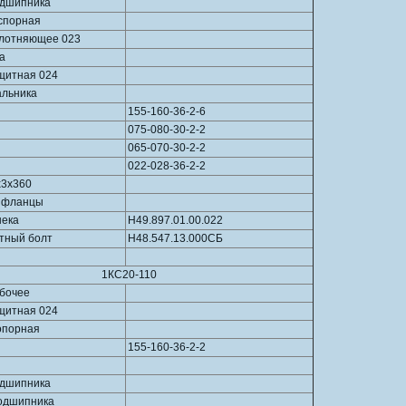
одшипника
спорная
плотняющее 023
а
щитная 024
альника
155-160-36-2-6
075-080-30-2-2
065-070-30-2-2
022-028-36-2-2
х3х360
 фланцы
нека
Н49.897.01.00.022
тный болт
Н48.547.13.000СБ
1КС20-110
абочее
щитная 024
опорная
155-160-36-2-2
одшипника
одшипника