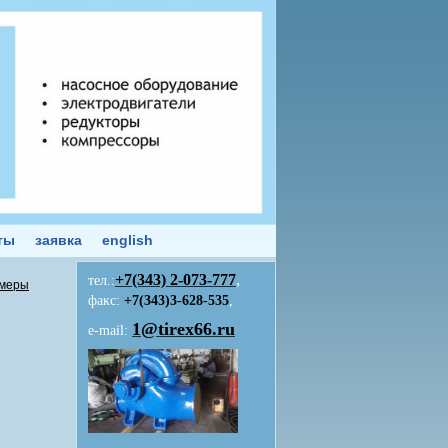
ты
заявка
english
+7(343)
2-073-777
,
тел.:
змеры
факс:
+7(343)3-628-535
,
1@tirex66.ru
e-mail: