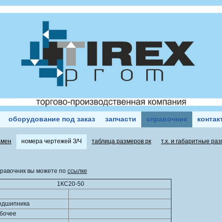
оборудование под заказ
запчасти
справочник
контак
амен
номера чертежей З/Ч
таблица размеров рк
т.х. и габаритные ра
правочник вы можете по
ссылке
1КС20-50
одшипника
абочее