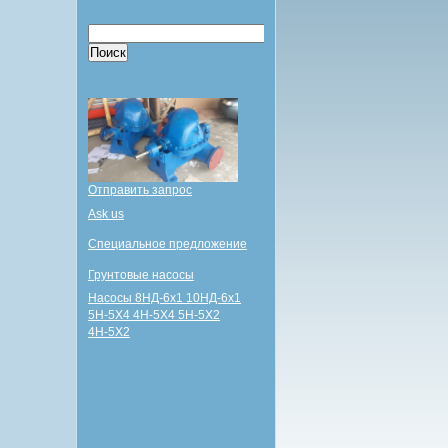
Отправить запрос
Ask us
Специальное предложение
Грунтовые насосы
Насосы 8НД-6х1 10НД-6х1
5Н-5Х4 4Н-5Х4 5Н-5Х2
4Н-5Х2