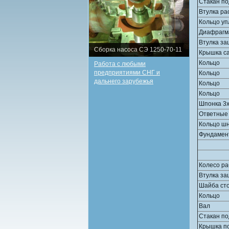
Стакан п
Втулка ра
Кольцо у
Диафрагм
Втулка за
Сборка насоса СЭ 1250-70-11
Крышка с
Кольцо
Работа с любыми
предприятиями СНГ и
Кольцо
дальнего зарубежья
Кольцо
Кольцо
Шпонка 3
Ответные
Кольцо ш
Фундамен
Колесо р
Втулка за
Шайба ст
Кольцо
Вал
Стакан п
Крышка п